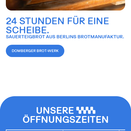
24 STUNDEN FÜR EINE
SCHEIBE.
SAUERTEIGBROT AUS BERLINS BROTMANUFAKTUR.
DOMBERGER BROT-WERK
UNSERE
0000
ÖFFNUNGSZEITEN