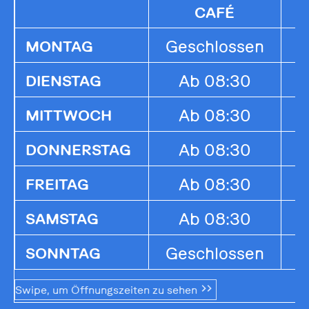
CAFÉ
Geschlossen
G
MONTAG
Ab 08:30
1
DIENSTAG
Ab 08:30
1
MITTWOCH
Ab 08:30
1
DONNERSTAG
Ab 08:30
1
FREITAG
Ab 08:30
1
SAMSTAG
Geschlossen
G
SONNTAG
Swipe, um Öffnungszeiten zu sehen