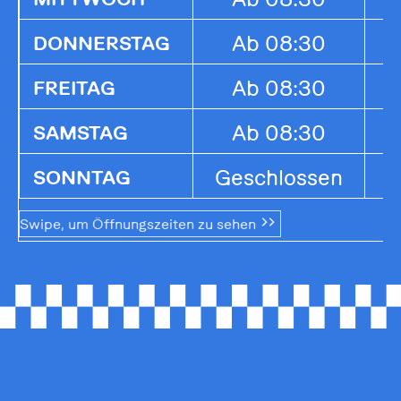
Ab 08:30
1
DONNERSTAG
Ab 08:30
1
FREITAG
Ab 08:30
1
SAMSTAG
Geschlossen
G
SONNTAG
Swipe, um Öffnungszeiten zu sehen