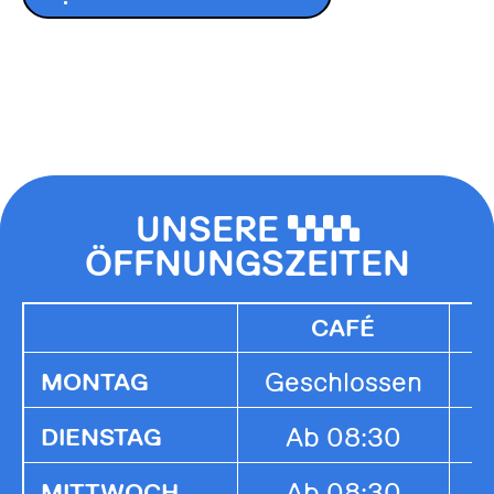
UNSERE
0000
ÖFFNUNGSZEITEN
CAFÉ
Geschlossen
G
MONTAG
Ab 08:30
1
DIENSTAG
Ab 08:30
1
MITTWOCH