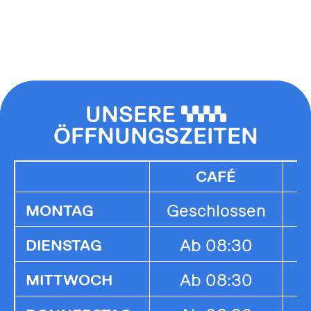
UNSERE
0000
ÖFFNUNGSZEITEN
CAFÉ
Geschlossen
G
MONTAG
Ab 08:30
1
DIENSTAG
Ab 08:30
1
MITTWOCH