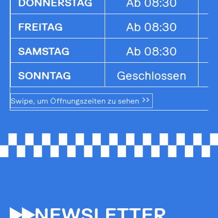
Ab 08:30
1
DONNERSTAG
Ab 08:30
1
FREITAG
Ab 08:30
1
SAMSTAG
Geschlossen
G
SONNTAG
Swipe, um Öffnungszeiten zu sehen
55
NEWSLETTER