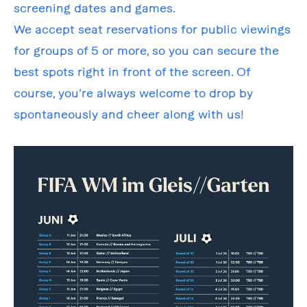
screening dates and games.
We accept seat reservations for public viewings
for groups of 5 or more, so you can secure the
best spots right in front of the screen. Of
course, you’re always welcome to drop by
spontaneously and cheer along with us!