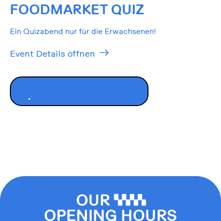
FOODMARKET QUIZ
Ein Quizabend nur für die Erwachsenen!
Event Details öffnen
ALLE EVENTS ANZEIGEN
OUR
0000
OPENING HOURS