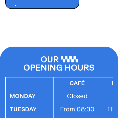
ALLE EVENTS ANZEIGEN
OUR
0000
OPENING HOURS
CAFÉ
K
Closed
MONDAY
From 08:30
11:
TUESDAY