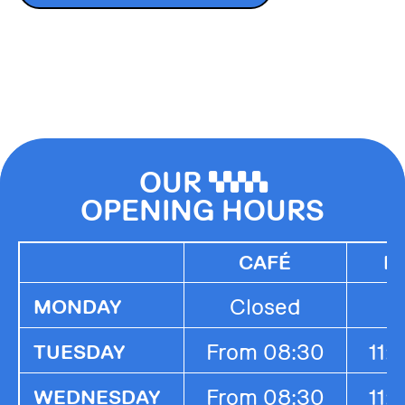
OUR
0000
OPENING HOURS
CAFÉ
K
Closed
MONDAY
From 08:30
11:
TUESDAY
From 08:30
11:
WEDNESDAY