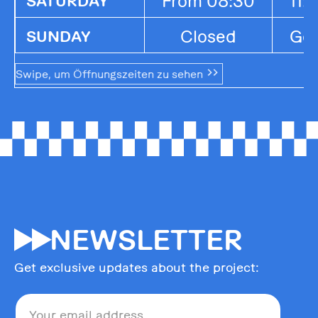
From 08:30
11:
SATURDAY
Closed
Ges
SUNDAY
Swipe, um Öffnungszeiten zu sehen
55
NEWSLETTER
Get exclusive updates about the project: