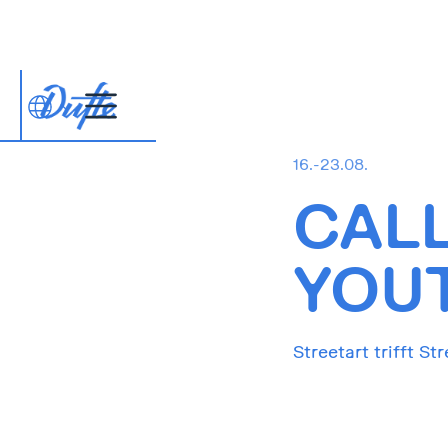
16.-23.08.
CALL
YOU
Streetart trifft St