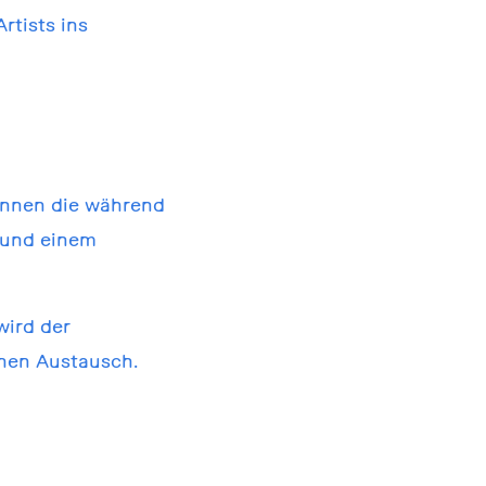
rtists ins
:innen die während
d und einem
wird der
chen Austausch.