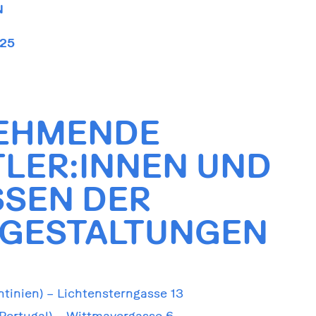
N
025
NEHMENDE
LER:INNEN UND
SEN DER
GESTALTUNGEN
entinien) – Lichtensterngasse 13
(Portugal) – Wittmayergasse 6