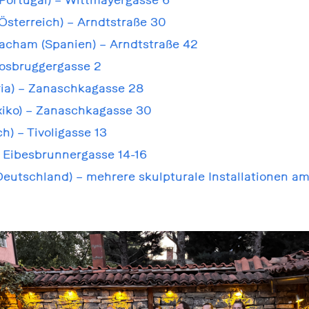
(Österreich) – Arndtstraße 30
cham (Spanien) – Arndtstraße 42
oosbruggergasse 2
ria) – Zanaschkagasse 28
exiko) – Zanaschkagasse 30
h) – Tivoligasse 13
– Eibesbrunnergasse 14-16
(Deutschland) – mehrere skulpturale Installationen a