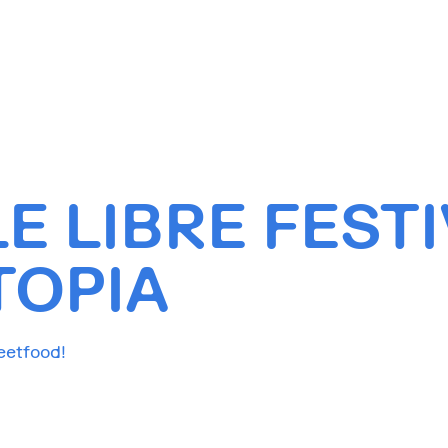
E LIBRE FEST
TOPIA
reetfood!