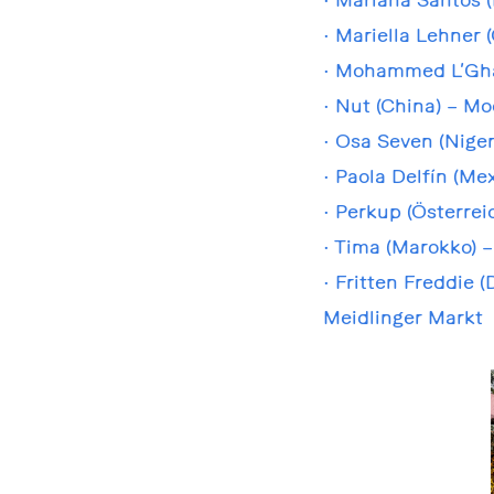
• Mariella Lehner 
• Mohammed L’Gha
• Nut (China) – M
• Osa Seven (Nige
• Paola Delfín (M
• Perkup (Österreic
• Tima (Marokko) 
• Fritten Freddie 
Meidlinger Markt