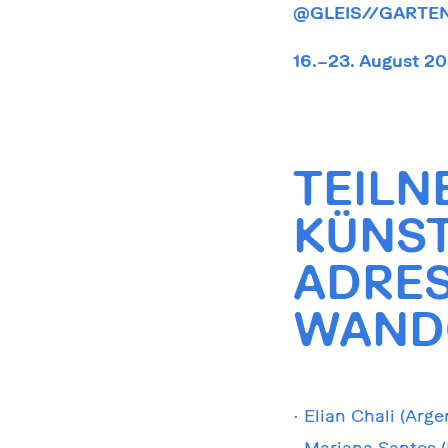
@GLEIS//GARTE
16.–23. August 2
TEIL
KÜNST
ADRES
WAND
• Elian Chali (Arg
• Mariana Santos 