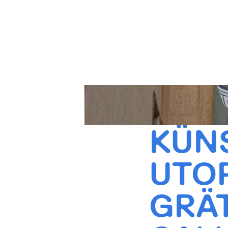
KÜN
UTOP
GRÄT