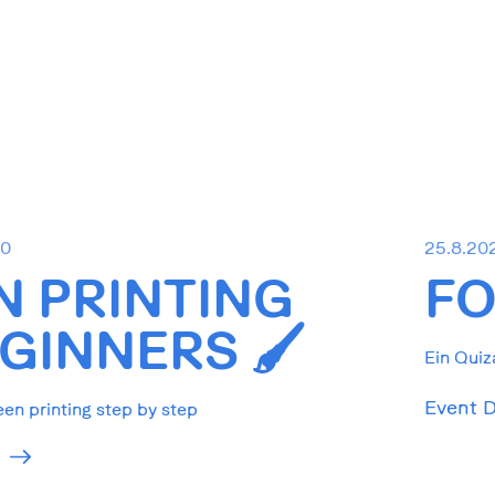
30
25.8.20
N PRINTING
FO
GINNERS 🖌️
Ein Quiz
Event D
een printing step by step