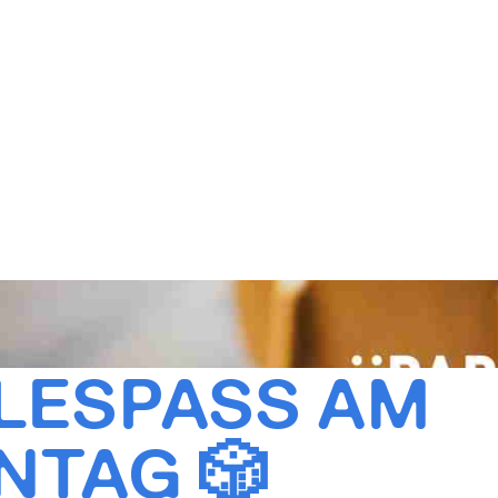
LESPASS AM S
TAG 🎲