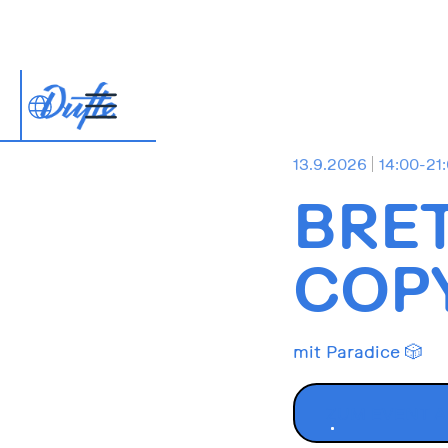
13.9.2026
14:00-21
BRE
COP
mit Paradice 🎲
ZUM EVENT 