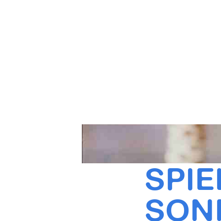
SPIE
ONN