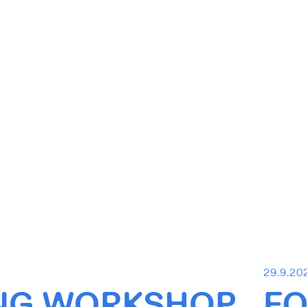
29.9.20
NG WORKSHOP
FO