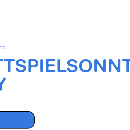
:00
TTSPIELSONN
Y
ANMELDEN