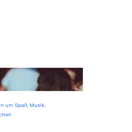
rn um Spaß, Musik,
schen