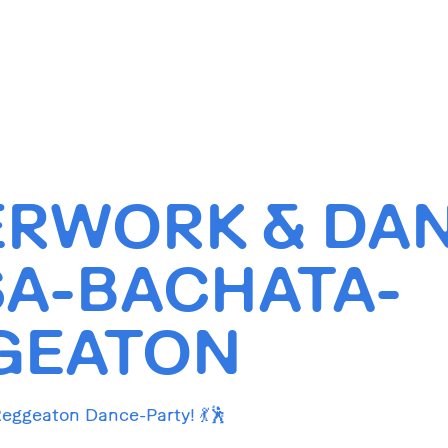
ERWORK & DAN
SA-BACHATA-
GEATON
Reggeaton Dance-Party! 💃🕺