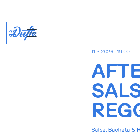
11.3.2026
19:00
AFT
SAL
REG
Salsa, Bachata & 