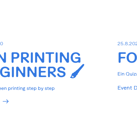
30
25.8.20
N PRINTING
FO
GINNERS 🖌️
Ein Quiz
Event D
een printing step by step