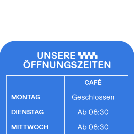
UNSERE
0000
ÖFFNUNGSZEITEN
CAFÉ
Geschlossen
G
MONTAG
Ab 08:30
1
DIENSTAG
Ab 08:30
1
MITTWOCH