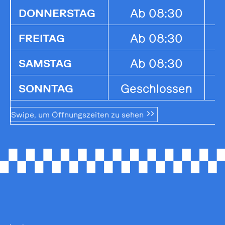
Ab 08:30
1
DONNERSTAG
Ab 08:30
1
FREITAG
Ab 08:30
1
SAMSTAG
Geschlossen
G
SONNTAG
Swipe, um Öffnungszeiten zu sehen