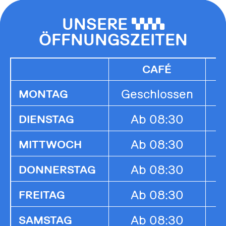
UNSERE
0000
ÖFFNUNGSZEITEN
CAFÉ
Geschlossen
G
MONTAG
Ab 08:30
1
DIENSTAG
Ab 08:30
1
MITTWOCH
Ab 08:30
1
DONNERSTAG
Ab 08:30
1
FREITAG
Ab 08:30
1
SAMSTAG