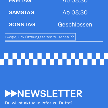
Ab 08:30
1
FREITAG
Ab 08:30
1
SAMSTAG
Geschlossen
G
SONNTAG
Swipe, um Öffnungszeiten zu sehen
55
NEWSLETTER
Du willst aktuelle Infos zu Dufte?