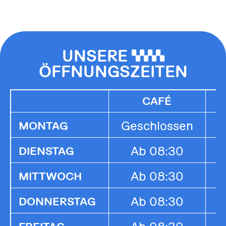
UNSERE
0000
ÖFFNUNGSZEITEN
CAFÉ
Geschlossen
G
MONTAG
Ab 08:30
1
DIENSTAG
Ab 08:30
1
MITTWOCH
Ab 08:30
1
DONNERSTAG