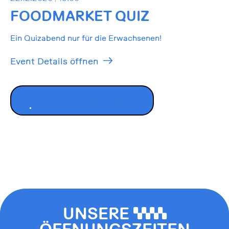
FOODMARKET QUIZ
Ein Quizabend nur für die Erwachsenen!
Event Details öffnen
ALLE EVENTS ANZEIGEN
UNSERE
0000
ÖFFNUNGSZEITEN