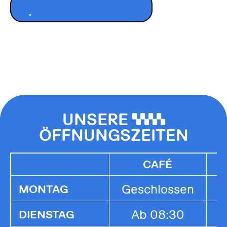
ALLE EVENTS ANZEIGEN
UNSERE
0000
ÖFFNUNGSZEITEN
CAFÉ
Geschlossen
G
MONTAG
Ab 08:30
1
DIENSTAG