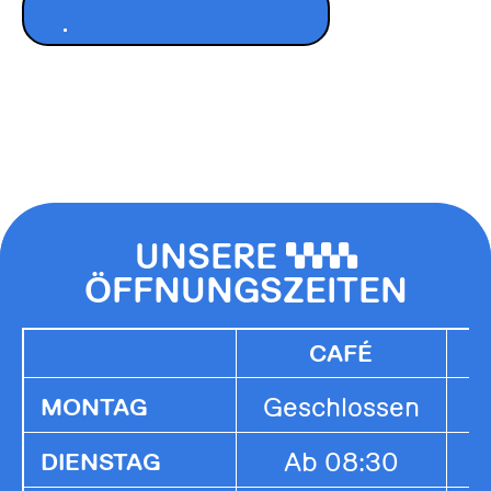
ALLE EVENTS ANZEIGEN
UNSERE
0000
ÖFFNUNGSZEITEN
CAFÉ
Geschlossen
G
MONTAG
Ab 08:30
1
DIENSTAG