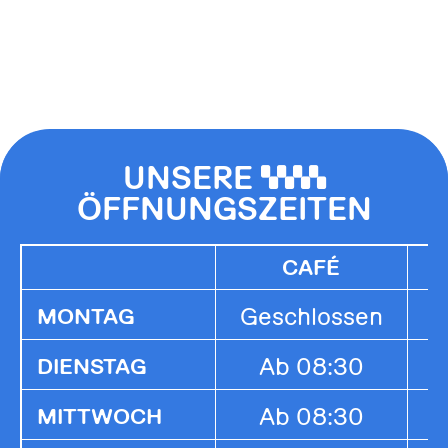
UNSERE
0000
ÖFFNUNGSZEITEN
CAFÉ
Geschlossen
G
MONTAG
Ab 08:30
1
DIENSTAG
Ab 08:30
1
MITTWOCH