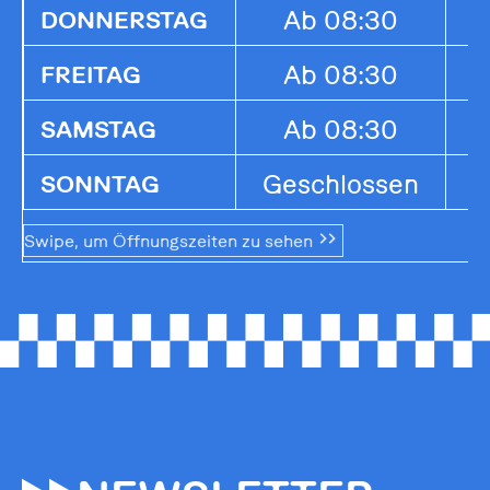
Ab 08:30
1
DONNERSTAG
Ab 08:30
1
FREITAG
Ab 08:30
1
SAMSTAG
Geschlossen
G
SONNTAG
Swipe, um Öffnungszeiten zu sehen