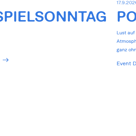
0
17.9.202
SPIELSONNTAG
P
Lust auf
Atmosphä
ganz ohn
Event D