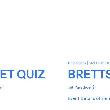
11.10.2026
14:00-21:0
T QUIZ
BRETT
n!
mit Paradice 🎲
Event Details öffnen