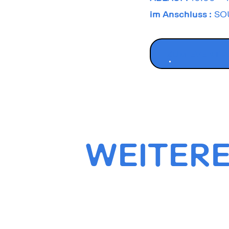
im Anschluss :
SOU
ZUM EVENT 
WEITERE