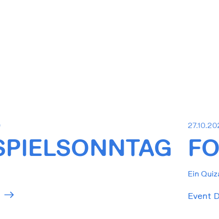
0
27.10.20
SPIELSONNTAG
FO
Ein Quiz
Event D