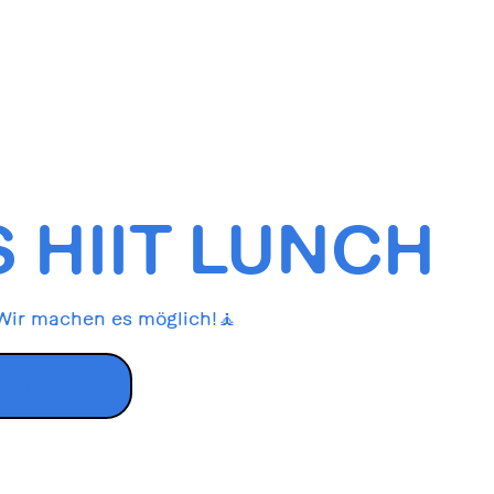
 HIIT LUNCH
 Wir machen es möglich!🧘
ANMELDEN