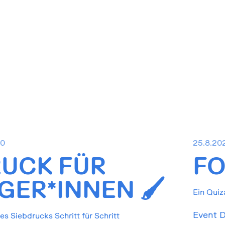
30
25.8.20
RUCK FÜR
FO
ER*INNEN 🖌️
Ein Quiz
Event D
s Siebdrucks Schritt für Schritt